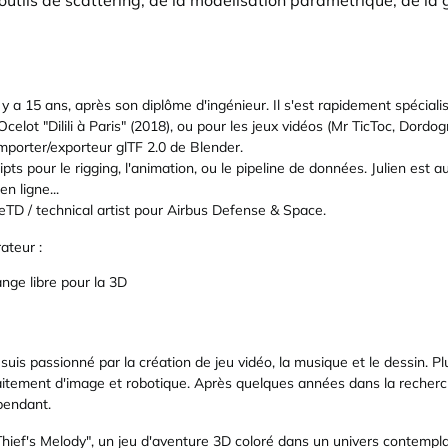
utils de scattering, de la modélisation paramétrique, de la
l y a 15 ans, après son diplôme d'ingénieur. Il s'est rapidement spécia
 Ocelot "Dilili à Paris" (2018), ou pour les jeux vidéos (Mr TicToc, Dordog
importer/exporteur glTF 2.0 de Blender.
ts pour le rigging, l'animation, ou le pipeline de données. Julien est a
n ligne...
neTD / technical artist pour Airbus Defense & Space.
rateur :
ange libre pour la 3D
e suis passionné par la création de jeu vidéo, la musique et le dessin. P
aitement d'image et robotique. Après quelques années dans la recherche
pendant.
a Thief's Melody", un jeu d'aventure 3D coloré dans un univers contempl