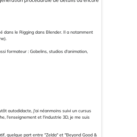
 génération procédurale de détails ou encore
lisé dans le Rigging dans Blender. Il a notamment
ne).
ussi formateur : Gobelins, studios d'animation,
lutôt autodidacte, j'ai néanmoins suivi un cursus
, l'enseignement et l'industrie 3D, je me suis
atif, quelque part entre "Zelda" et "Beyond Good &