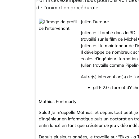
Parmi ces exemples, nous pourrons voir des o
de l'animation procédurale.
Julien Duroure
Julien est tombé dans la 3D i
travaillé sur le film de Michel
Julien est le mainteneur de l'
Il développe de nombreux scrip
écoles d'ingénieur, formation e
Julien travaille comme Pipeli
Autre(s) intervention(s) de l'o
glTF 2.0 : format d'éch
Mathias Fontmarty
Salut! Je m'appelle Mathias, et depuis tout petit, j
d'ingénieur en informatique puis un doctorat en tr
enfin lancé en tant que créateur de jeu vidéo indé
Depuis plusieurs années, je travaille sur "Ekko - 