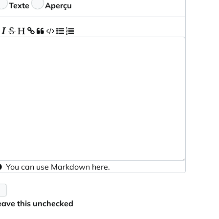
ommentaires
Texte
Aperçu
You can use
Markdown
here.
eave this unchecked