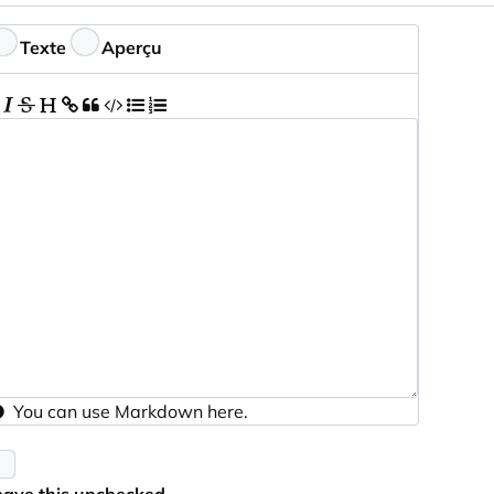
ptionnel
ommentaires
Texte
Aperçu
You can use
Markdown
here.