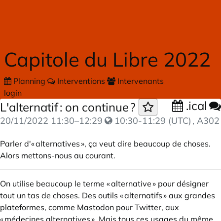
Skip to main content
Capitole du Libre 2022
Planning
Interventions
Intervenants
login
.ical
L'alternatif : on continue ?
20/11/2022
11:30
–
12:29
10:30-11:29 (UTC)
, A302
Parler d'« alternatives », ça veut dire beaucoup de choses.
Alors mettons-nous au courant.
On utilise beaucoup le terme « alternative » pour désigner
tout un tas de choses. Des outils « alternatifs » aux grandes
plateformes, comme Mastodon pour Twitter, aux
« médecines alternatives ». Mais tous ces usages du même