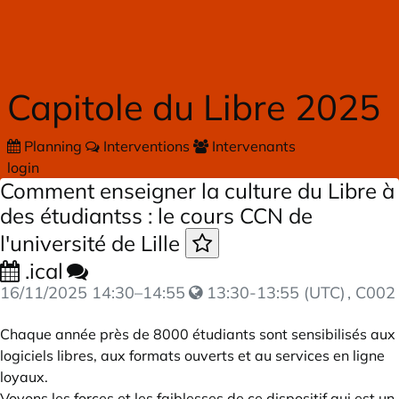
Skip to main content
Capitole du Libre 2025
Planning
Interventions
Intervenants
login
Comment enseigner la culture du Libre à
des étudiantss : le cours CCN de
l'université de Lille
.ical
16/11/2025
14:30
–
14:55
13:30-13:55 (UTC)
, C002
Chaque année près de 8000 étudiants sont sensibilisés aux
logiciels libres, aux formats ouverts et au services en ligne
loyaux.
Voyons les forces et les faiblesses de ce dispositif qui est un