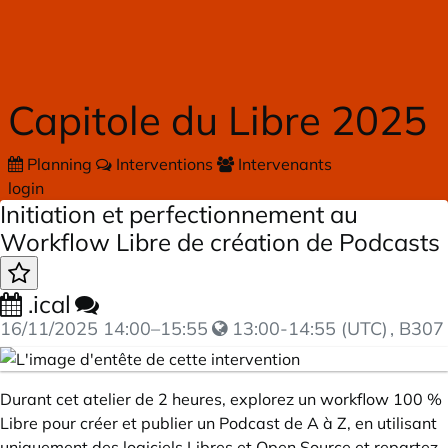
Skip to main content
Capitole du Libre 2025
Planning
Interventions
Intervenants
login
Initiation et perfectionnement au
Workflow Libre de création de Podcasts
.ical
16/11/2025
14:00
–
15:55
13:00-14:55 (UTC)
, B307
Durant cet atelier de 2 heures, explorez un workflow 100 %
Libre pour créer et publier un Podcast de A à Z, en utilisant
uniquement des logiciels Libres et Open Source et repartez