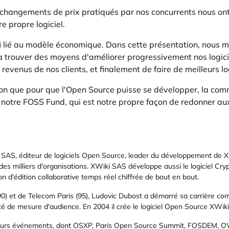
changements de prix pratiqués par nos concurrents nous ont
 propre logiciel.
n défi lié au modèle économique. Dans cette présentation, nou
t à trouver des moyens d'améliorer progressivement nos logic
revenus de nos clients, et finalement de faire de meilleurs l
n que pour que l'Open Source puisse se développer, la commun
 notre FOSS Fund, qui est notre propre façon de redonner a
AS, éditeur de logiciels Open Source, leader du développement de XWik
es milliers d'organisations. XWiki SAS développe aussi le logiciel Cryp
ion d'édition collaborative temps réel chiffrée de bout en bout.
90) et de Telecom Paris (95), Ludovic Dubost a démarré sa carrière com
de mesure d'audience. En 2004 il crée le logiciel Open Source XWiki
ieurs événements, dont OSXP, Paris Open Source Summit, FOSDEM, OW