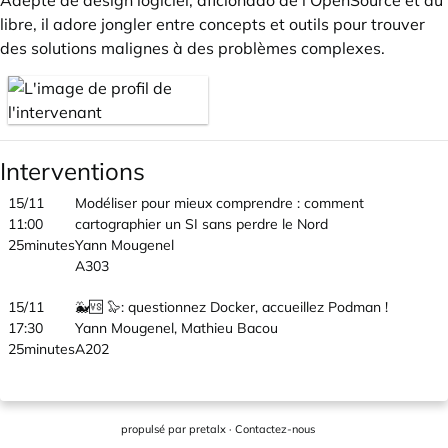
Adepte de design logiciel, aficionado de l’OpenSource et du
libre, il adore jongler entre concepts et outils pour trouver
des solutions malignes à des problèmes complexes.
Interventions
15/11
Modéliser pour mieux comprendre : comment
11:00
cartographier un SI sans perdre le Nord
25minutes
Yann Mougenel
A303
15/11
🐳🆚 🦭: questionnez Docker, accueillez Podman !
17:30
Yann Mougenel, Mathieu Bacou
25minutes
A202
propulsé par
pretalx
·
Contactez-nous