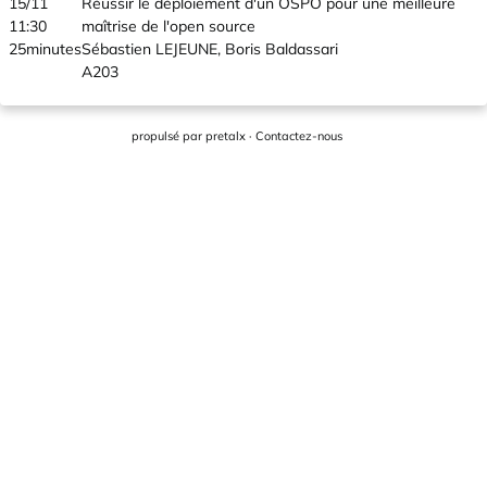
15/11
Réussir le déploiement d'un OSPO pour une meilleure
11:30
maîtrise de l'open source
25minutes
Sébastien LEJEUNE, Boris Baldassari
A203
propulsé par
pretalx
·
Contactez-nous