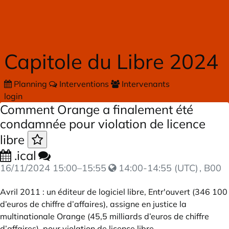
Skip to main content
Capitole du Libre 2024
Planning
Interventions
Intervenants
login
Comment Orange a finalement été
condamnée pour violation de licence
libre
.ical
16/11/2024
15:00
–
15:55
14:00-14:55 (UTC)
, B00
Avril 2011 : un éditeur de logiciel libre, Entr'ouvert (346 100
d’euros de chiffre d’affaires), assigne en justice la
multinationale Orange (45,5 milliards d’euros de chiffre
d’affaires), pour violation de licence libre.