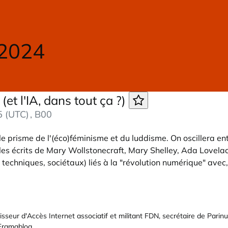
 2024
et l'IA, dans tout ça ?)
5 (UTC)
, B00
s le prisme de l'(éco)féminisme et du luddisme. On oscillera
et les écrits de Mary Wollstonecraft, Mary Shelley, Ada Lovel
techniques, sociétaux) liés à la "révolution numérique" avec, e
sseur d'Accès Internet associatif et militant
FDN
, secrétaire de
Parinu
Framablog.