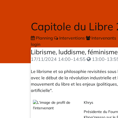
Skip to main content
Capitole du Libre
Planning
Interventions
Intervenants
login
Librisme, luddisme, féminisme (
17/11/2024
14:00
–
14:55
13:00-13:5
Le librisme et sa philosophie revisitées sou
avec le début de la révolution industrielle 
mouvement du libre et les enjeux (politiques, 
artificielle".
Khrys
Présidente du Fourni
Khrys'presso
sur le 