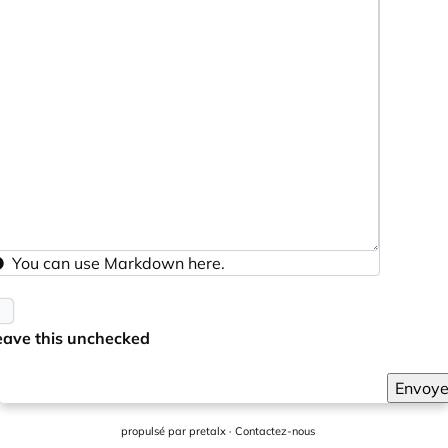
You can use
Markdown
here.
eave this unchecked
Envoye
propulsé par
pretalx
·
Contactez-nous