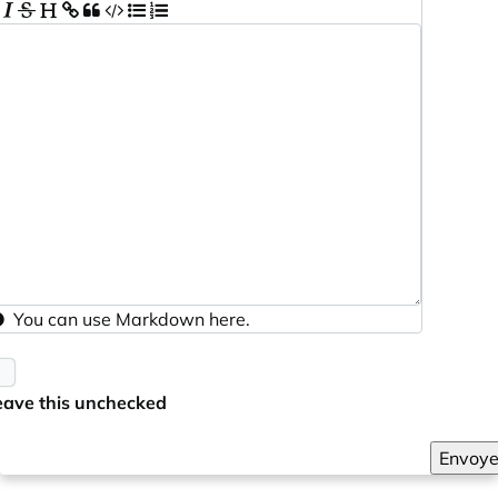
You can use
Markdown
here.
eave this unchecked
Envoye