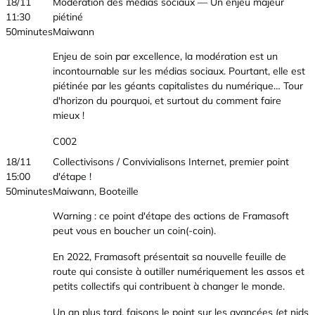
18/11
Modération des médias sociaux — Un enjeu majeur
11:30
piétiné
50minutes
Maiwann
Enjeu de soin par excellence, la modération est un
incontournable sur les médias sociaux. Pourtant, elle est
piétinée par les géants capitalistes du numérique… Tour
d'horizon du pourquoi, et surtout du comment faire
mieux !
C002
18/11
Collectivisons / Convivialisons Internet, premier point
15:00
d'étape !
50minutes
Maiwann, Booteille
Warning : ce point d'étape des actions de Framasoft
peut vous en boucher un coin(-coin).
En 2022, Framasoft présentait sa nouvelle feuille de
route qui consiste à outiller numériquement les assos et
petits collectifs qui contribuent à changer le monde.
Un an plus tard, faisons le point sur les avancées (et nids