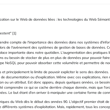
ication sur le Web de données liées : les technologies du Web Sémantiq
estent" [1]
rendre compte de l'importance des données dans nos systèmes d'infor
 lors de l'avènement des systèmes de gestion de bases de données. Ce
place importante dans notre quotidien. L'augmentation des pratiques 
s eu besoin de stocker de plus en plus de données pour pouvoir faire
pe NoSQL pour pouvoir absorber cette volumétrie et permettre de nouv
et principalement la limite de pouvoir expliciter le sens des données
 documentation ou d'explication. Même avec ces explications, rien n'
ation ou un attribut. Est donc apparu, depuis quelques années, ce beso
é comprendre ce qui se cache derrière chaque donnée, mais que l'ordi
ées. Le but étant d'en arriver à manipuler une certaine forme de con
riques du Web dès le début des années 90. L'objectif premier était de
e différents systèmes d'exploitation. Mais, rapidement, tous les conce