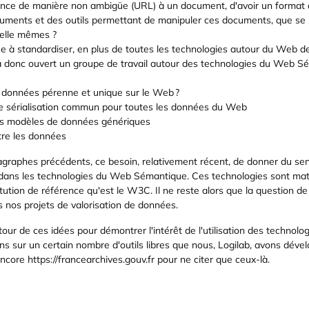
érence de manière non ambigüe (URL) à un document, d'avoir un format d
uments et des outils permettant de manipuler ces documents, que se p
elle mêmes ?
 à standardiser, en plus de toutes les technologies autour du Web de
 donc ouvert un groupe de travail autour des technologies du Web Sé
es données pérenne et unique sur le Web ?
 de sérialisation commun pour toutes les données du Web
 des modèles de données génériques
entre les données
ragraphes précédents, ce besoin, relativement récent, de donner du sens 
dans les technologies du Web Sémantique. Ces technologies sont matu
tution de référence qu'est le W3C. Il ne reste alors que la question de
 nos projets de valorisation de données.
ur de ces idées pour démontrer l'intérêt de l'utilisation des technolo
s sur un certain nombre d'outils libres que nous, Logilab, avons dével
encore https://francearchives.gouv.fr pour ne citer que ceux-là.