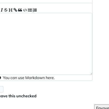
You can use
Markdown
here.
eave this unchecked
Envoye