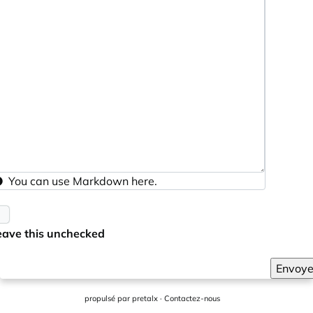
You can use
Markdown
here.
eave this unchecked
Envoye
propulsé par
pretalx
·
Contactez-nous