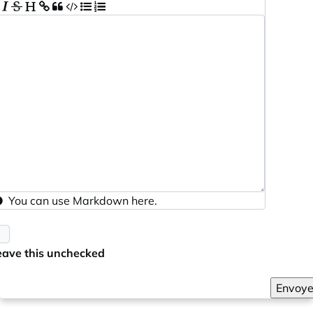
You can use
Markdown
here.
eave this unchecked
Envoye