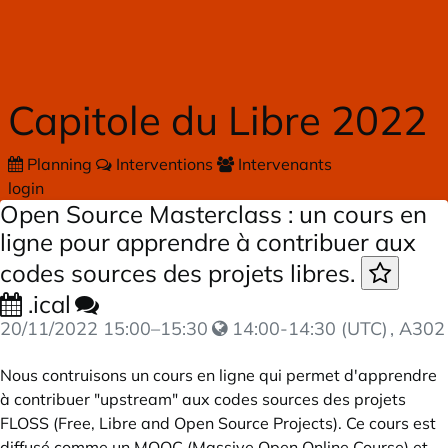
Skip to main content
Capitole du Libre 2022
Planning
Interventions
Intervenants
login
Open Source Masterclass : un cours en
ligne pour apprendre à contribuer aux
codes sources des projets libres.
.ical
20/11/2022
15:00
–
15:30
14:00-14:30 (UTC)
, A302
Nous contruisons un cours en ligne qui permet d'apprendre
à contribuer "upstream" aux codes sources des projets
FLOSS (Free, Libre and Open Source Projects). Ce cours est
diffusé comme un MOOC (Massive Open Online Course) et