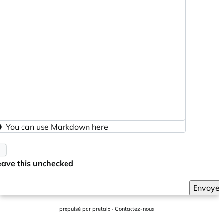
You can use
Markdown
here.
eave this unchecked
Envoye
propulsé par
pretalx
·
Contactez-nous