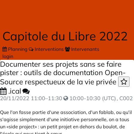
Skip to main content
Capitole du Libre 2022
Planning
Interventions
Intervenants
login
Documenter ses projets sans se faire
pister : outils de documentation Open-
Source respectueux de la vie privée
.ical
20/11/2022
11:00
–
11:30
10:00-10:30 (UTC)
, C002
Que l'on fasse partie d'une association, d'un fablab, ou qu'il
s'agisse simplement d'une initiative personnelle, on a tous
un «side project» : un petit projet en dehors du boulot, de
l'école qui nous tient à cœur.