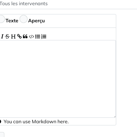
peaker
ptionnel
ommentaires
Texte
Aperçu
You can use
Markdown
here.