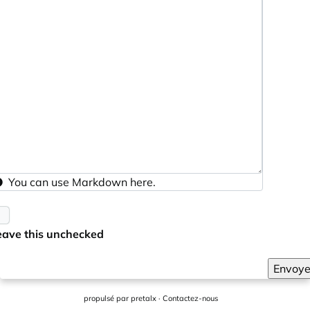
You can use
Markdown
here.
eave this unchecked
Envoye
propulsé par
pretalx
·
Contactez-nous