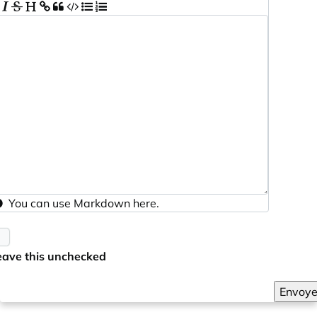
You can use
Markdown
here.
eave this unchecked
Envoye