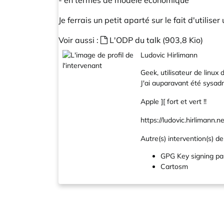
- en termes de modèle économique
Je ferrais un petit aparté sur le fait d'utiliser
Voir aussi :
L'ODP du talk (903,8 Kio)
Ludovic Hirlimann
Geek, utilisateur de linu
J'ai auparavant été sysadm
Apple ][ fort et vert !!
https://ludovic.hirlimann.n
Autre(s) intervention(s) de 
GPG Key signing pa
Cartosm