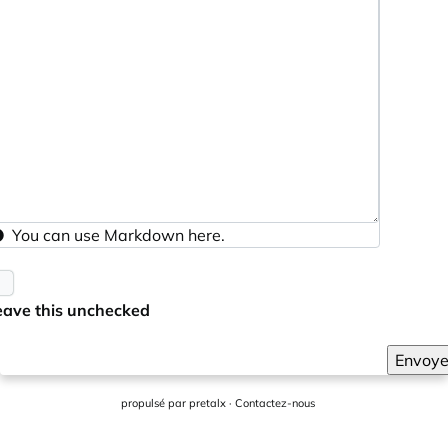
You can use
Markdown
here.
eave this unchecked
Envoye
propulsé par
pretalx
·
Contactez-nous