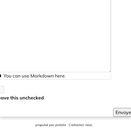
You can use
Markdown
here.
eave this unchecked
Envoye
propulsé par
pretalx
·
Contactez-nous