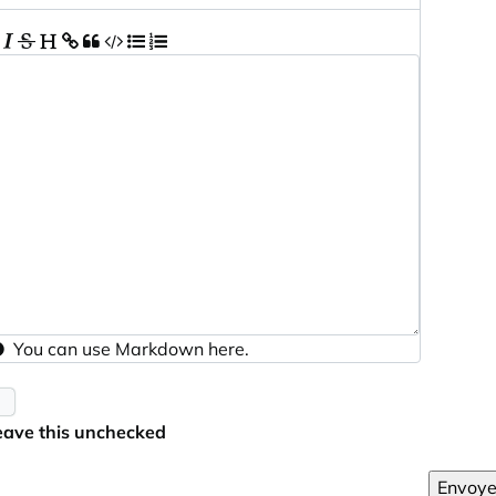
You can use
Markdown
here.
eave this unchecked
Envoye