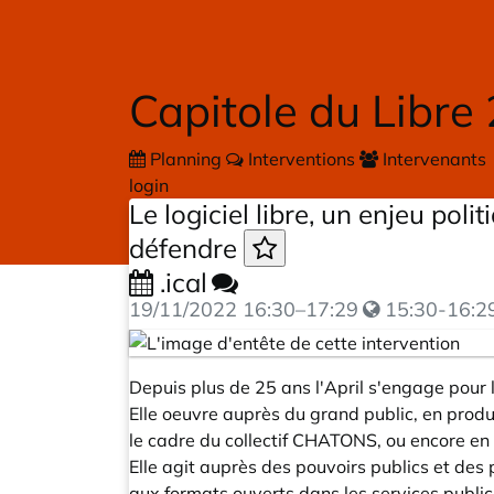
Skip to main content
Capitole du Libre
Planning
Interventions
Intervenants
login
Le logiciel libre, un enjeu pol
défendre
.ical
19/11/2022
16:30
–
17:29
15:30-16:2
Depuis plus de 25 ans l'April s'engage pour l
Elle oeuvre auprès du grand public, en produ
le cadre du collectif CHATONS, ou encore en 
Elle agit auprès des pouvoirs publics et des p
aux formats ouverts dans les services publics