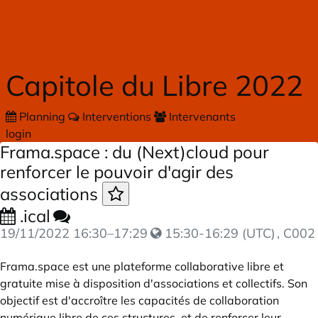
Skip to main content
Capitole du Libre 2022
Planning
Interventions
Intervenants
login
Frama.space : du (Next)cloud pour
renforcer le pouvoir d'agir des
associations
.ical
19/11/2022
16:30
–
17:29
15:30-16:29 (UTC)
, C002
Frama.space
est une plateforme collaborative libre et
gratuite mise à disposition d'associations et collectifs. Son
objectif est d'accroître les capacités de collaboration
numérique libre de ces structures, et de renforcer leur