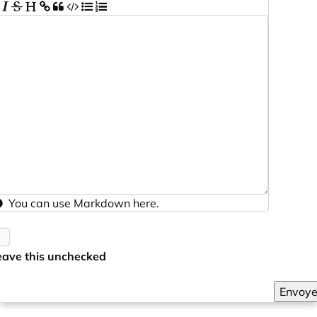
You can use
Markdown
here.
eave this unchecked
Envoye