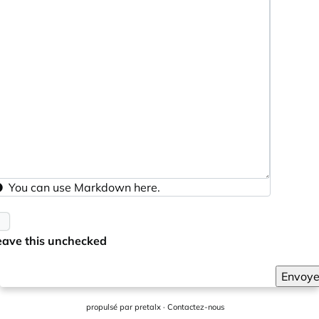
You can use
Markdown
here.
eave this unchecked
Envoye
propulsé par
pretalx
·
Contactez-nous