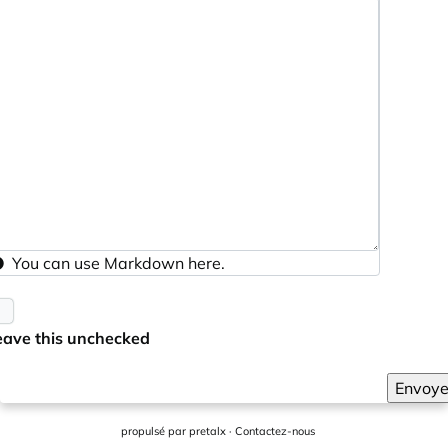
You can use
Markdown
here.
eave this unchecked
Envoye
propulsé par
pretalx
·
Contactez-nous