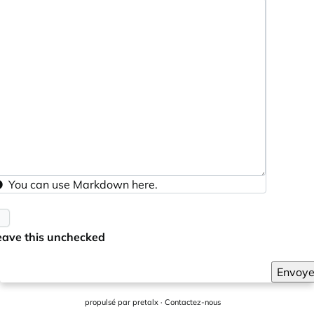
You can use
Markdown
here.
eave this unchecked
Envoye
propulsé par
pretalx
·
Contactez-nous