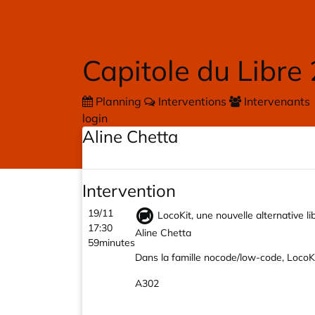
Skip to main content
Capitole du Libre
Planning
Interventions
Intervenants
login
Aline Chetta
Intervention
19/11
LocoKit, une nouvelle alternative l
17:30
Aline Chetta
59minutes
Dans la famille nocode/low-code, LocoKit
A302