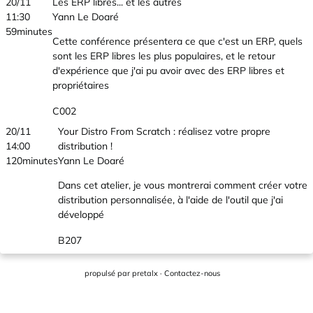
20/11
Les ERP libres... et les autres
11:30
Yann Le Doaré
59minutes
Cette conférence présentera ce que c'est un ERP, quels
sont les ERP libres les plus populaires, et le retour
d'expérience que j'ai pu avoir avec des ERP libres et
propriétaires
C002
20/11
Your Distro From Scratch : réalisez votre propre
14:00
distribution !
120minutes
Yann Le Doaré
Dans cet atelier, je vous montrerai comment créer votre
distribution personnalisée, à l'aide de l'outil que j'ai
développé
B207
propulsé par
pretalx
·
Contactez-nous