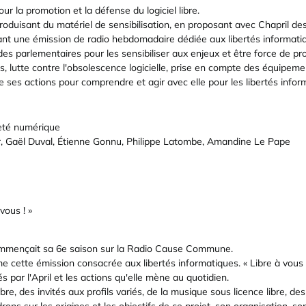
ur la promotion et la défense du logiciel libre.
roduisant du matériel de sensibilisation, en proposant avec Chapril des
nt une émission de radio hebdomadaire dédiée aux libertés informatique
es parlementaires pour les sensibiliser aux enjeux et être force de propo
s, lutte contre l'obsolescence logicielle, prise en compte des équipemen
e ses actions pour comprendre et agir avec elle pour les libertés infor
neté numérique
r, Gaël Duval, Étienne Gonnu, Philippe Latombe, Amandine Le Pape
vous ! »
commençait sa 6e saison sur la Radio Cause Commune.
me cette émission consacrée aux libertés informatiques. « Libre à vous 
tés par l'April et les actions qu'elle mène au quotidien.
Libre, des invités aux profils variés, de la musique sous licence libre, de