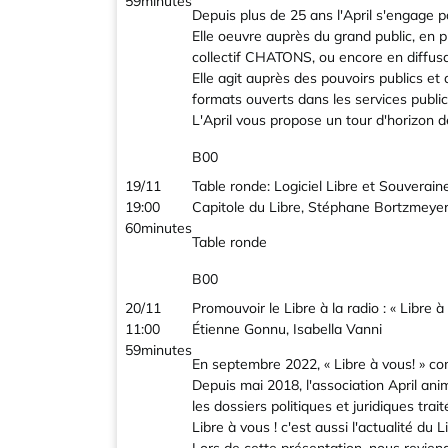
59minutes
Depuis plus de 25 ans l'April s'engage po
Elle oeuvre auprès du grand public, en p
collectif CHATONS, ou encore en diffusa
Elle agit auprès des pouvoirs publics et d
formats ouverts dans les services public
L'April vous propose un tour d'horizon d
B00
19/11
Table ronde: Logiciel Libre et Souverai
19:00
Capitole du Libre, Stéphane Bortzmeye
60minutes
Table ronde
B00
20/11
Promouvoir le Libre à la radio : « Libre à 
11:00
Étienne Gonnu, Isabella Vanni
59minutes
En septembre 2022, « Libre à vous! » 
Depuis mai 2018, l'association April ani
les dossiers politiques et juridiques trai
Libre à vous ! c'est aussi l'actualité du 