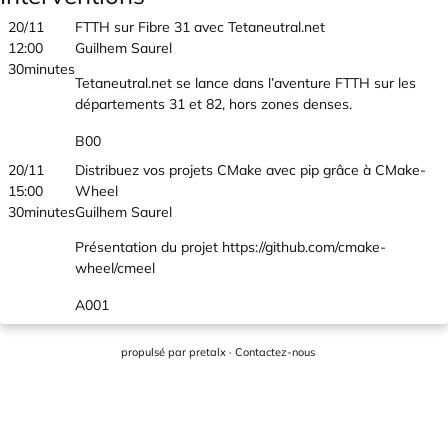
20/11
FTTH sur Fibre 31 avec Tetaneutral.net
12:00
Guilhem Saurel
30minutes
Tetaneutral.net se lance dans l’aventure FTTH sur les
départements 31 et 82, hors zones denses.
B00
20/11
Distribuez vos projets CMake avec pip grâce à CMake-
15:00
Wheel
30minutes
Guilhem Saurel
Présentation du projet https://github.com/cmake-
wheel/cmeel
A001
propulsé par
pretalx
·
Contactez-nous